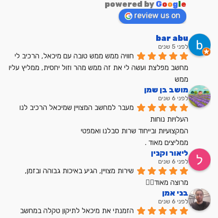
powered by
G
o
o
g
l
e
review us on
bar abu
לפני 5 שנים
חוויה ממש ממש טובה עם מיכאל, הרכיב לי 
מחשב מפלצת ועשה לי את זה ממש מהר וזול יחסית, ממליץ עליו 
ממש
מושב בן שמן
לפני 6 שנים
מעבר למחשב המצויין שמיכאל הרכיב לנו
העלויות נוחות
המקצועיות ובייחוד שרות סבלנו ואמפטי
ממליצים מאוד .
ליאור וקנין
לפני 6 שנים
שירות מצויין, הגיע באיכות גבוהה ובזמן, 
מרוצה מאוד👍🏼
בני אמן
לפני 6 שנים
הזמנתי את מיכאל לתיקון טקלה במחשב 