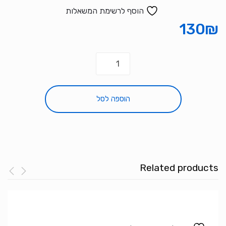
הוסף לרשימת המשאלות
130
₪
כמות
של
זכוכית
למארז
הוספה לסל
CX
MIRROR
Related products