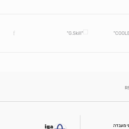
R
י מעבדה
iga