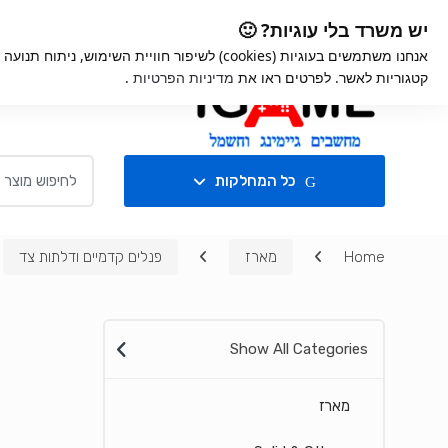
Ski
Ski
iGame
אחריות למוצרים
קניי
יש משרד בלי עוגיות? 🙂
t
t
אנחנו משתמשים בעוגיות (cookies) לשיפור חוויית השימ
navigatio
conten
קטגוריות לאשר. לפרטים ראו את
מדיניות הפרטיות
.
חנות
Search for:
כל המחלקות
Home
מארז
פנלים קדמיים ודלתות צד
Show All Categories
מארז