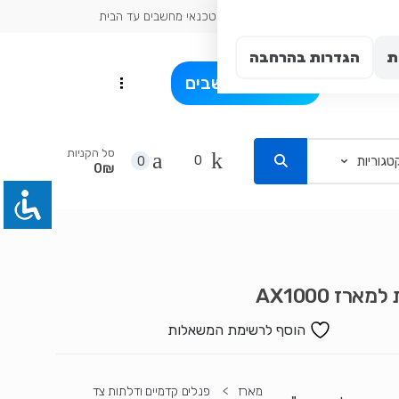
כתובת עיר: אשדוד
טכנאי מחשבים עד הבית
ת
הגדרות בהרחבה
פרט
בלוג מחשבים
...
סל הקניות
0
0
0₪
מארז AX1000
הוסף לרשימת המשאלות
מארז
>
פנלים קדמיים ודלתות צד