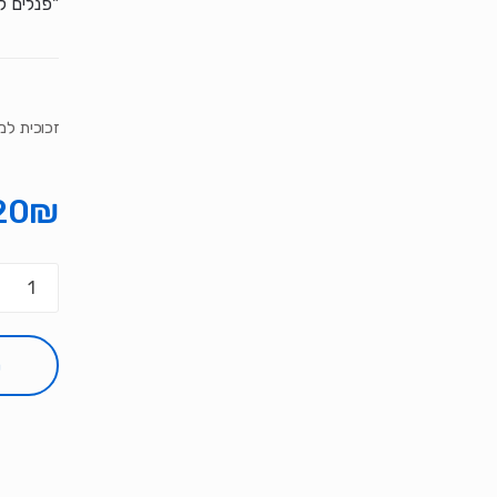
"פנלים ק
זכוכית למארז 
20
₪
כמות
של
זכוכית
למארז
ה
AX1000