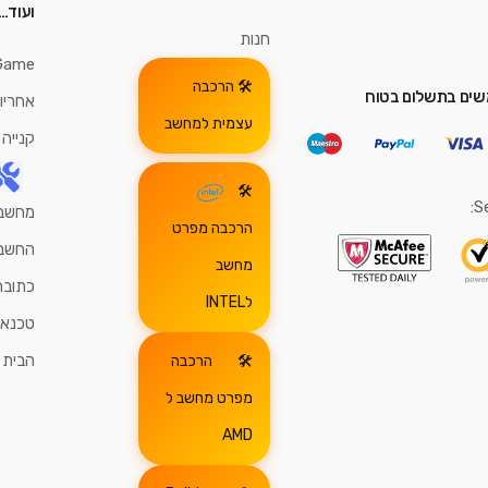
ועוד…
חנות
Game
הרכבה
ים בתשלום בטוח
אחריו
עצמית למחשב
קנייה
S
מחשבי
הרכבה מפרט
החשבו
מחשב
כתובת
לINTEL
טכנאי
הבית
הרכבה
מפרט מחשב ל
AMD