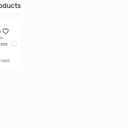
oducts
ה
המ
מפצל לשת