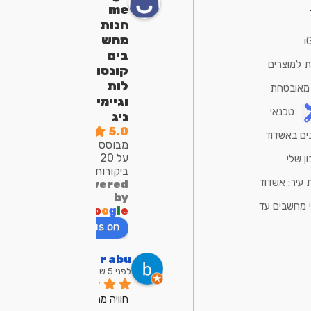
me
חנות
מחש
i
בים
ת למוצרים
קונסו
לות
 מאובטחת
וגיימי
טכנאי
ניג
5.0
ם באשדוד
מבוסס
על 20
ן שלי
ביקורות
 עיר: אשדוד
powered
by
 מחשבים עד
G
o
o
g
l
e
review us on
bar abu
לפני 5 שנים
חוויה ממש ממש 