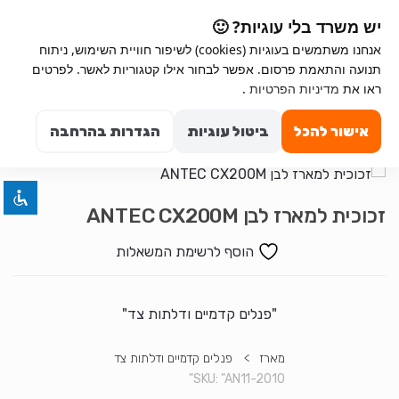
Ski
Ski
יש משרד בלי עוגיות? 🙂
t
t
אנחנו משתמשים בעוגיות (cookies) לשיפור חוויית השימוש, ניתוח
navigatio
conten
תנועה והתאמת פרסום. אפשר לבחור אילו קטגוריות לאשר. לפרטים
השבת את ההבזקים
ראו את
מדיניות הפרטיות
.
visibility_off
Search for:
סמן כותרות
title
0
אישור להכל
ביטול עוגיות
הגדרות בהרחבה
צבע רקע
settings
זום (הקטנה)
zoom_out
זום (הגדלה)
zoom_in
זכוכית למארז לבן ANTEC CX200M
הקטנת גופן
remove_circle_outline
הוסף לרשימת המשאלות
הגדלת גופן
add_circle_outline
גופן קריא
spellcheck
"פנלים קדמיים ודלתות צד"
ניגודיות בהירה
brightness_high
ניגודיות כהה
מארז
>
פנלים קדמיים ודלתות צד
brightness_low
SKU:
"AN11-2010"
הוסף קו תחתון לקישורים
format_underlined