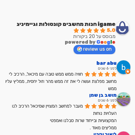
igame חנות מחשבים קונסולות וגיימיניג
5.0
מבוסס על 20 ביקורות
powered by
G
o
o
g
l
e
review us on
bar abu
לפני 6 שנים
חוויה ממש ממש טובה עם מיכאל, הרכיב לי 
מחשב מפלצת ועשה לי את זה ממש מהר וזול יחסית, ממליץ עליו 
ממש
מושב בן שמן
לפני 6 שנים
מעבר למחשב המצויין שמיכאל הרכיב לנו
העלויות נוחות
המקצועיות ובייחוד שרות סבלנו ואמפטי
ממליצים מאוד .
ליאור וקנין