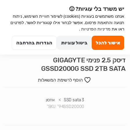
Ski
Ski
יש משרד בלי עוגיות? 🙂
t
t
אנחנו משתמשים בעוגיות (cookies) לשיפור חוויית השימוש, ניתוח
navigatio
conten
תנועה והתאמת פרסום. אפשר לבחור אילו קטגוריות לאשר. לפרטים
Search for:
ראו את
מדיניות הפרטיות
.
0
אישור להכל
ביטול עוגיות
הגדרות בהרחבה
דיסק 2.5 פנימי GIGAGYTE
GSSD2000G SSD 2TB SATA
הוסף לרשימת המשאלות
SSD sata 3
>
אחסון
SKU:
"94SSD20000"