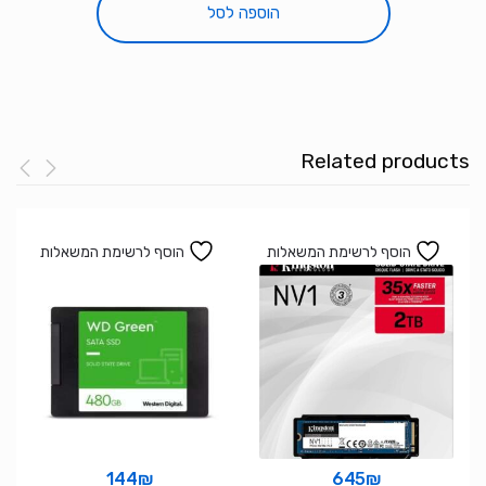
קשיח
הוספה לסל
פנימי
לנייח
WD
2TB
Purple
Related products
5400rpm
64MB
3.5
SATA
הוסף לרשימת המשאלות
הוסף לרשימת המשאלות
III
144
₪
645
₪