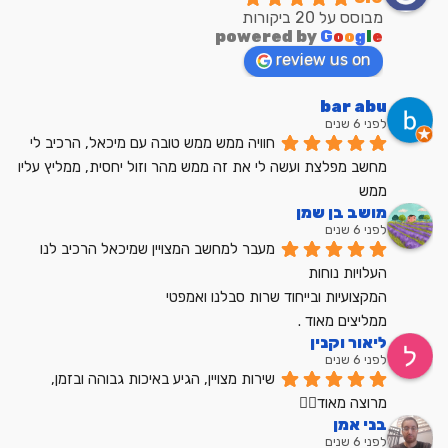
מבוסס על 20 ביקורות
powered by
G
o
o
g
l
e
review us on
bar abu
לפני 6 שנים
חוויה ממש ממש טובה עם מיכאל, הרכיב לי 
מחשב מפלצת ועשה לי את זה ממש מהר וזול יחסית, ממליץ עליו 
ממש
מושב בן שמן
לפני 6 שנים
מעבר למחשב המצויין שמיכאל הרכיב לנו
העלויות נוחות
המקצועיות ובייחוד שרות סבלנו ואמפטי
ממליצים מאוד .
ליאור וקנין
לפני 6 שנים
שירות מצויין, הגיע באיכות גבוהה ובזמן, 
מרוצה מאוד👍🏼
בני אמן
לפני 6 שנים