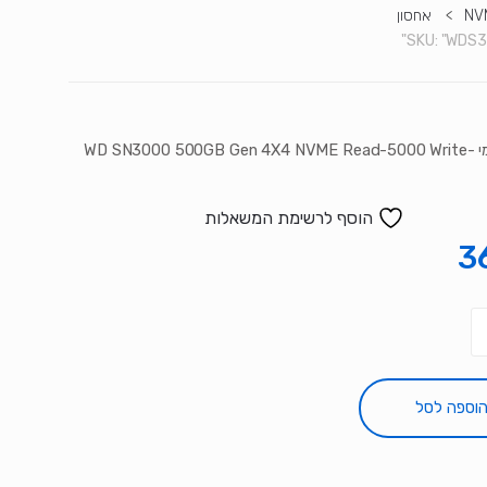
NV
>
אחסון
SKU:
"WDS3
דיסק פנימי WD SN3000 500GB Gen 4X4 NVME Read-5000 Write-
הוסף לרשימת המשאלות
3
וספה לסל