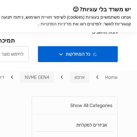
Ski
Ski
iGame
אחריות למוצרים
קנ
יש משרד בלי עוגיות? 🙂
t
t
אנחנו משתמשים בעוגיות (cookies) לשיפור חוויית השימ
navigatio
conten
קטגוריות לאשר. לפרטים ראו את
מדיניות הפרטיות
.
חנות
תמיכה
Search for:
כל המחלקות
Home
אחסון
NVME GEN4
דיסק פנימי 00
Show All Categories
אביזרים למקלחת