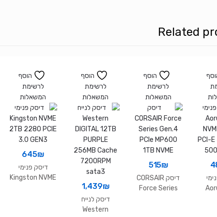
Gen
4X4
Related pr
NVME
Read-
5000
Write-
וסף
הוסף
הוסף
הוסף
4100
ת
לרשימת
לרשימת
לרשימת
ות
המשאלות
המשאלות
המשאלות
645
₪
515
₪
4
דיסק פנימי
Kingston NVME
ימי
דיסק CORSAIR
1,439
₪
2TB 2280 PCIE
Force Series
Aor
3.0 GEN3
Gen.4 PCle
NVM
דיסק לנייח
MP600 1TB
PCI-E 
Western