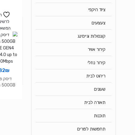
0Mbps
ציוד היקפי
ה
לרשימ
צעצועים
המשאל
קונסולות וגיימינג
קירור אוויר
קירור נוזלי
82
₪
ריהוט לבית
דיסק פנ
s 500GB
שעונים
E GEN4
4.0 up to
תאורה לבית
0Mbps
תוכנות
תחפושות לפורים