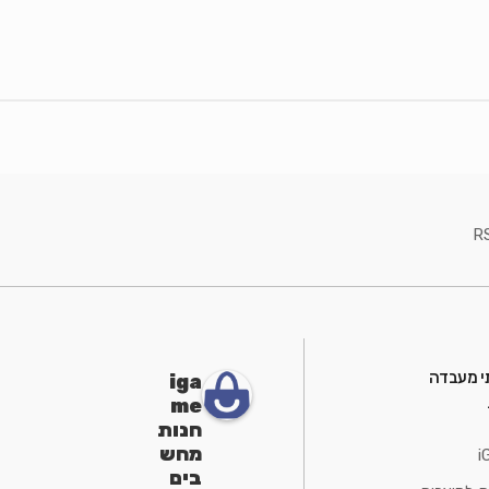
R
י מעבדה
iga
me
חנות
מחש
i
בים