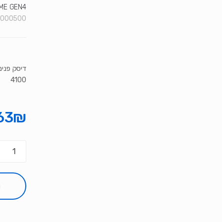
ME GEN4
000500"
4100
63
₪
כמות
של
דיסק
פנימי
ה
WD
SN3000
500GB