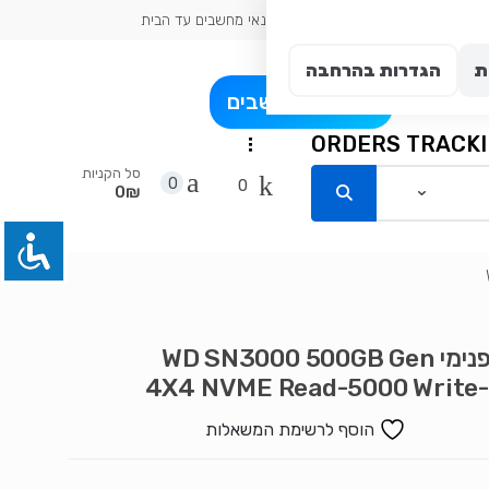
כתובת עיר: אשדוד
טכנאי מחשבים עד הבית
ת
הגדרות בהרחבה
פרט
בלוג מחשבים
ORDERS TRACK
...
סל הקניות
0
0
0₪
דיסק פנימי WD SN3000 500GB Gen
4X4 NVME Read-5000 Write
הוסף לרשימת המשאלות