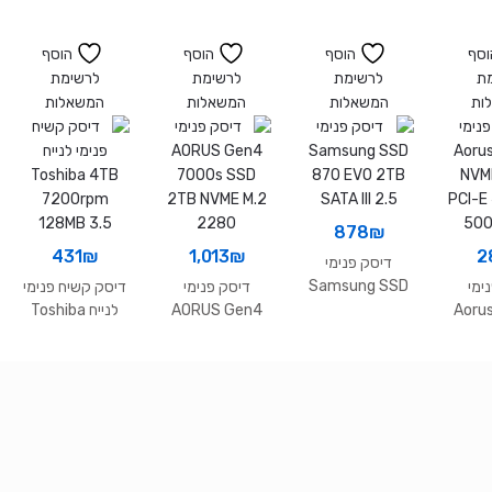
NVME
500
DIGITAL 12TB
PURPLE
256MB Cache
וסף
הוסף
הוסף
הוסף
7200RPM
ת
לרשימת
לרשימת
לרשימת
sata3
ות
המשאלות
המשאלות
המשאלות
878
₪
431
₪
1,013
₪
2
דיסק פנימי
Samsung SSD
ימי
דיסק פנימי
דיסק קשיח פנימי
870 EVO 2TB
Aoru
AORUS Gen4
לנייח Toshiba
SATA III 2.5
4TB 7200rpm
7000s SSD
NVM
128MB 3.5
2TB NVME M.2
PCI-E 
2280
500