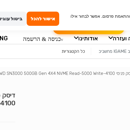
ייה מאובטחת
טכנאי מחשבים באשדוד
החשבון שלי
וש, ניתוח תנועה והתאמת פרסום. אפשר לבחור אילו
אישור להכל
ביטול עוגיו
הרכבה עצמית למחשב
שאלון לבקשת מ
 ועזרה
אודותינו
ING
כניסה & הרשמה
WD SN3000 500GB Gen 4X4 NVME Read-5000 Write-41
-4100