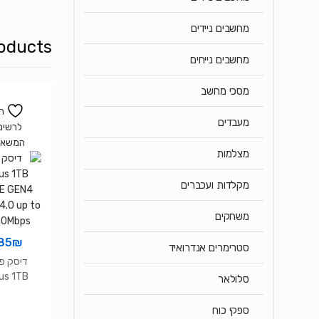
מחשבים ניידים
oducts
מחשבים נייחים
מסכי מחשב
ה
מעבדים
לרשימ
המשאל
מצלמות
מקלדות ועכברים
משחקים
85
₪
סטרימרים אנדרואיד
דיסק פנ
us 1TB
סלולאר
E GEN4
4.0 up to
ספקי כוח