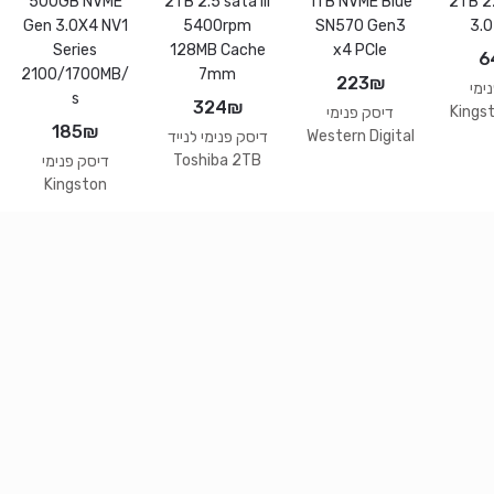
6
223
₪
ימי
324
₪
Kings
דיסק פנימי
185
₪
2TB 2
Western Digital
דיסק פנימי לנייד
3.
1TB NVME Blue
Toshiba 2TB
דיסק פנימי
SN570 Gen3
2.5 sata III
Kingston
x4 PCIe
5400rpm
500GB NVME
128MB Cache
Gen 3.0X4 NV1
7mm
Series
2100/1700MB/
s