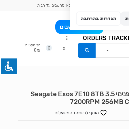
כתובת עיר: אשדוד
טכנאי מחשבים עד הבית
ת
הגדרות בהרחבה
פרט
בלוג מחשבים
ORDERS TRACK
...
סל הקניות
0
0
0₪
דיסק פנימי Seagate Exos 7E10 8TB 3.5
7200RPM 256MB C
הוסף לרשימת המשאלות