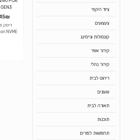
ציוד היקפי
45
₪
צעצועים
דיסק פנ
ton NVME
קונסולות וגיימינג
280 PCIE
0 GEN3
קירור אוויר
קירור נוזלי
ריהוט לבית
שעונים
תאורה לבית
תוכנות
תחפושות לפורים