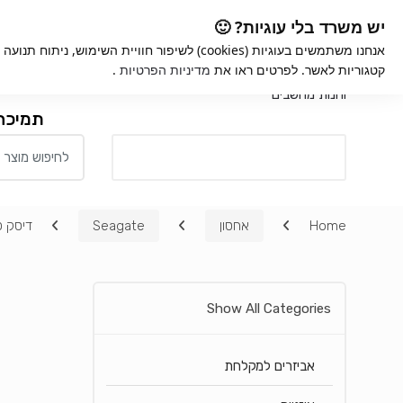
Ski
Ski
iGame
אחריות למוצרים
קנ
יש משרד בלי עוגיות? 🙂
t
t
אנחנו משתמשים בעוגיות (cookies) לשיפור חוויית השימ
navigatio
conten
קטגוריות לאשר. לפרטים ראו את
מדיניות הפרטיות
.
חנות
תמיכה
Search for:
כל המחלקות
Home
אחסון
Seagate
דיסק פנימי  7200RPM 256MB Cache
Show All Categories
אביזרים למקלחת