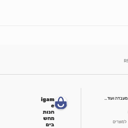
R
 מעבדה ועוד…
igam
e
חנות
מחש
למוצרים
בים