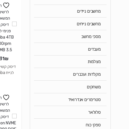
ה
מחשבים ניידים
לרשימ
המשאל
מחשבים נייחים
מסכי מחשב
מעבדים
31
₪
מצלמות
דיסק קשיח
לנייח
מקלדות ועכברים
7200rpm
MB 3.5
משחקים
ה
סטרימרים אנדרואיד
לרשימ
המשאל
סלולאר
ספקי כוח