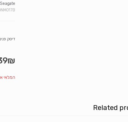
Seagate
NM017B"
דיסק פנימי xos 7E10 8TB 3.5 7200RPM 256MB Cache
39
₪
המלאי אז
Related pr