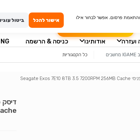
ייה מאובטחת
טכנאי מחשבים באשדוד
החשבון שלי
וש, ניתוח תנועה והתאמת פרסום. אפשר לבחור אילו
אישור להכל
ביטול עוגיו
הרכבה עצמית למחשב
שאלון לבקשת מ
 ועזרה
אודותינו
כניסה & הרשמה
ING
Seagate Exos 7E10 8TB 3.5
ache