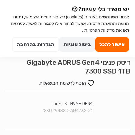
Ski
Ski
יש משרד בלי עוגיות? 🙂
t
t
אנחנו משתמשים בעוגיות (cookies) לשיפור חוויית השימוש, ניתוח
navigatio
conten
תנועה והתאמת פרסום. אפשר לבחור אילו קטגוריות לאשר. לפרטים
Search for:
ראו את
מדיניות הפרטיות
.
0
אישור להכל
ביטול עוגיות
הגדרות בהרחבה
דיסק פנימי Gigabyte AORUS Gen4
7300 SSD 1TB
הוסף לרשימת המשאלות
NVME GEN4
>
אחסון
SKU:
"94SSD-AG4732-21"