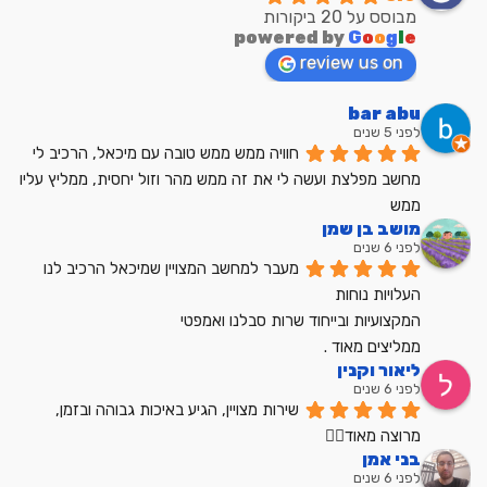
מבוסס על 20 ביקורות
powered by
G
o
o
g
l
e
review us on
bar abu
לפני 5 שנים
חוויה ממש ממש טובה עם מיכאל, הרכיב לי 
מחשב מפלצת ועשה לי את זה ממש מהר וזול יחסית, ממליץ עליו 
ממש
מושב בן שמן
לפני 6 שנים
מעבר למחשב המצויין שמיכאל הרכיב לנו
העלויות נוחות
המקצועיות ובייחוד שרות סבלנו ואמפטי
ממליצים מאוד .
ליאור וקנין
לפני 6 שנים
שירות מצויין, הגיע באיכות גבוהה ובזמן, 
מרוצה מאוד👍🏼
בני אמן
לפני 6 שנים