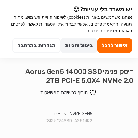
Ski
Ski
יש משרד בלי עוגיות? 🙂
t
t
אנחנו משתמשים בעוגיות (cookies) לשיפור חוויית השימוש, ניתוח
navigatio
conten
תנועה והתאמת פרסום. אפשר לבחור אילו קטגוריות לאשר. לפרטים
Search for:
ראו את
מדיניות הפרטיות
.
0
אישור להכל
ביטול עוגיות
הגדרות בהרחבה
דיסק פנימי Aorus Gen5 14000 SSD
2TB PCI-E 5.0X4 NVMe 2.0
הוסף לרשימת המשאלות
NVME GEN5
>
אחסון
SKU:
"94SSD-AG514K2"