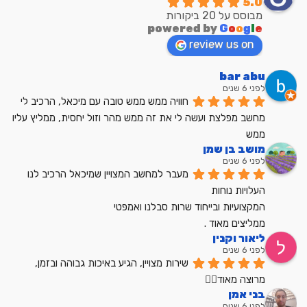
5.0
מבוסס על 20 ביקורות
powered by
G
o
o
g
l
e
review us on
bar abu
לפני 6 שנים
חוויה ממש ממש טובה עם מיכאל, הרכיב לי 
מחשב מפלצת ועשה לי את זה ממש מהר וזול יחסית, ממליץ עליו 
ממש
מושב בן שמן
לפני 6 שנים
מעבר למחשב המצויין שמיכאל הרכיב לנו
העלויות נוחות
המקצועיות ובייחוד שרות סבלנו ואמפטי
ממליצים מאוד .
ליאור וקנין
לפני 6 שנים
שירות מצויין, הגיע באיכות גבוהה ובזמן, 
מרוצה מאוד👍🏼
בני אמן
לפני 6 שנים