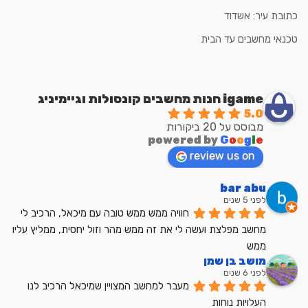
כתובת עיר: אשדוד
טכנאי מחשבים עד הבית
igame חנות מחשבים קונסולות וגיימיניג
5.0
מבוסס על 20 ביקורות
powered by
G
o
o
g
l
e
review us on
bar abu
לפני 5 שנים
חוויה ממש ממש טובה עם מיכאל, הרכיב לי 
מחשב מפלצת ועשה לי את זה ממש מהר וזול יחסית, ממליץ עליו 
ממש
מושב בן שמן
לפני 6 שנים
מעבר למחשב המצויין שמיכאל הרכיב לנו
העלויות נוחות