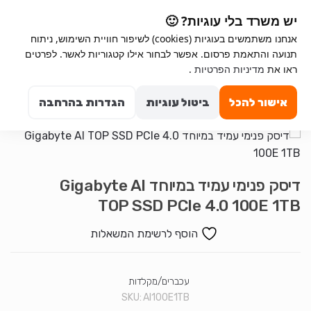
Ski
Ski
יש משרד בלי עוגיות? 🙂
t
t
אנחנו משתמשים בעוגיות (cookies) לשיפור חוויית השימוש, ניתוח
navigatio
conten
תנועה והתאמת פרסום. אפשר לבחור אילו קטגוריות לאשר. לפרטים
ראו את
מדיניות הפרטיות
.
Search for:
0
אישור להכל
ביטול עוגיות
הגדרות בהרחבה
דיסק פנימי עמיד במיוחד Gigabyte AI
TOP SSD PCIe 4.0 100E 1TB
הוסף לרשימת המשאלות
עכברים/מקלדות
SKU:
AI100E1TB