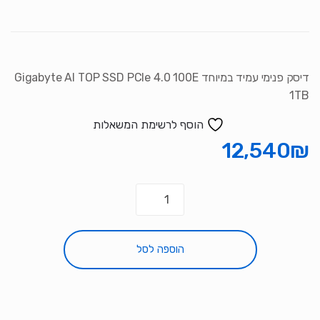
דיסק פנימי עמיד במיוחד Gigabyte AI TOP SSD PCIe 4.0 100E
1TB
הוסף לרשימת המשאלות
12,540
₪
כמות
של
דיסק
פנימי
הוספה לסל
עמיד
במיוחד
Gigabyte
AI