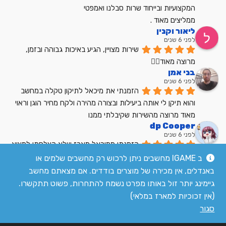
המקצועיות ובייחוד שרות סבלנו ואמפטי
ממליצים מאוד .
ליאור וקנין
לפני 6 שנים
שירות מצויין, הגיע באיכות גבוהה ובזמן, 
מרוצה מאוד👍🏼
בני אמן
לפני 6 שנים
הזמנתי את מיכאל לתיקון טקלה במחשב 
והוא תיקן לי אותה ביעילות ובצורה מהירה ולקח מחיר הוגן וראוי 
מאוד מרוצה מהשירות שקיבלתי ממנו
dp Cooper
לפני 6 שנים
הזמנתי ממיכאל מארז שלא הצלחתי למצוא 
בשום מקום אחר בארץ מחיר הוגן שירות מעולה
ב IGAME מחשבים ניתן לרכוש רק מחשבים שלמים או
לקריאת כל הביקורות
באנדלים, אין מכירה של מוצרים בודדים. אם מצאתם מחשב
גיימינג יותר זול באותו מפרט נשמח להתחרות, פשוט תתקשרו.
(אין זכוכיות למארז במלאי)
סגור