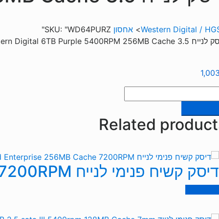
Western Digital / HG
>
אחסון
"WD64PURZ"
SKU:
3 Western Digital 6TB Purple 5400RPM 256MB Cache
1,00
ות
וספה לסל
סק
Related product
יח
3
Weste
Digi
דיסק קשיח פנימי לנייח WD 4TB Gold Enterprise 256MB Cache 7200RPM
6
Purp
מידע נוסף
5400R
256