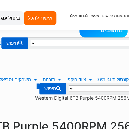
קנייה מאובטחת
טכנאי מחשבים באשדוד
החשבון שלי
כתובת עיר: 
וש, ניתוח תנועה והתאמת פרסום. אפשר לבחור אילו
תמיכה ועזרה
אודותינו
כניסה &
אישור להכל
ביטול עוגי
בלוג
הרשמה
מחשבים
0
חיפוש
קונסולות וגיימינג
ציוד היקפי
תוכנות
משחקים וסריאלי
0
חיפוש