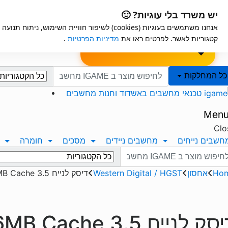
Ski
Ski
iGame
אחריות למוצרים
יש משרד בלי עוגיות? 🙂
t
t
אנחנו משתמשים בעוגיות (cookies) לשיפור חוויית השימ
navigatio
conten
ות
שאלון לבקשת
הרכבה עצמית למחשב
קטגוריות לאשר. לפרטים ראו את
מדיניות הפרטיות
.
מפרט
Search for:
כל המחלקות
Men
Clo
חשבים נייחים
מחשבים ניידים
מסכים
חומרה
Search f
Ho
אחסון
Western Digital / HGST
דיסק לנייח 3.5 Western Digital 6TB Purple 5400RPM 256MB Cache
לנייח 3.5 Western Digital 6TB Purple 5400RPM 256MB Cache