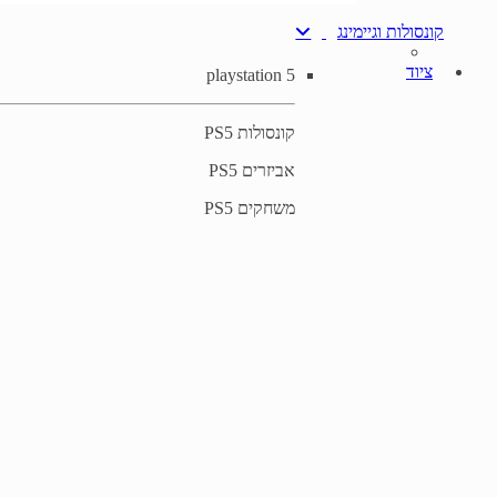
קונסולות וגיימינג
ציוד
playstation 5
קונסולות PS5
אביזרים PS5
משחקים PS5