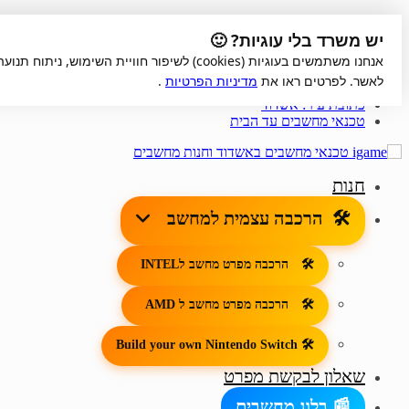
Skip
Skip
iGame
יש משרד בלי עוגיות? 🙂
to
to
אחריות למוצרים
navigation
content
קנייה מאובטחת
אנחנו משתמשים בעוגיות (cookies) לשיפור חוויית ה
טכנאי מחשבים באשדוד
לאשר. לפרטים ראו את
מדיניות הפרטיות
.
החשבון שלי
כתובת עיר: אשדוד
טכנאי מחשבים עד הבית
חנות
הרכבה עצמית למחשב
הרכבה מפרט מחשב לINTEL
הרכבה מפרט מחשב ל AMD
Build your own Nintendo Switch
שאלון לבקשת מפרט
בלוג מחשבים