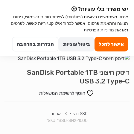
Ski
Ski
יש משרד בלי עוגיות? 🙂
t
t
אנחנו משתמשים בעוגיות (cookies) לשיפור חוויית השימוש, ניתוח
navigatio
conten
תנועה והתאמת פרסום. אפשר לבחור אילו קטגוריות לאשר. לפרטים
ראו את
מדיניות הפרטיות
.
Search for:
0
אישור להכל
ביטול עוגיות
הגדרות בהרחבה
דיסק חיצוני SanDisk Portable 1TB
USB 3.2 Type-C
הוסף לרשימת המשאלות
SSD חיצוני
>
אחסון
SKU:
"SSD-SNX-1000"