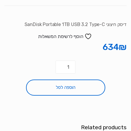
דיסק חיצוני SanDisk Portable 1TB USB 3.2 Type-C
הוסף לרשימת המשאלות
634
₪
כמות
של
דיסק
חיצוני
הוספה לסל
SanDisk
Portable
1TB
USB
3.2
Related products
Type-