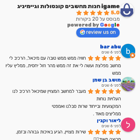
igame חנות מחשבים קונסולות וגיימיניג
5.0
מבוסס על 20 ביקורות
powered by
G
o
o
g
l
e
review us on
bar abu
לפני 6 שנים
חוויה ממש ממש טובה עם מיכאל, הרכיב לי 
מחשב מפלצת ועשה לי את זה ממש מהר וזול יחסית, ממליץ עליו 
ממש
מושב בן שמן
לפני 6 שנים
מעבר למחשב המצויין שמיכאל הרכיב לנו
העלויות נוחות
המקצועיות ובייחוד שרות סבלנו ואמפטי
ממליצים מאוד .
ליאור וקנין
לפני 6 שנים
שירות מצויין, הגיע באיכות גבוהה ובזמן, 
מרוצה מאוד👍🏼