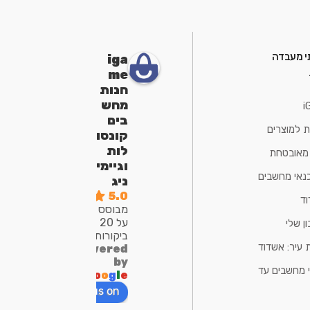
י מעבדה
iga
me
חנות
מחש
i
בים
ת למוצרים
קונסו
לות
 מאובטחת
וגיימי
נאי מחשבים
ניג
5.0
ד
מבוסס
על 20
ן שלי
ביקורות
 עיר: אשדוד
powered
by
 מחשבים עד
G
o
o
g
l
e
review us on