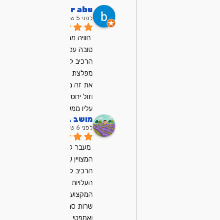
bar abu
לפני 5 שנים
חוויה ממש ממש 
טובה עם מיכאל, 
הרכיב לי מחשב 
מפלצת ועשה לי 
את זה ממש מהר 
וזול יחסית, ממליץ 
עליו ממש
מושב בן שמן
לפני 6 שנים
מעבר למחשב 
המצויין שמיכאל 
הרכיב לנו
העלויות נוחות
המקצועיות ובייחוד 
שרות סבלנו 
ואמפטי