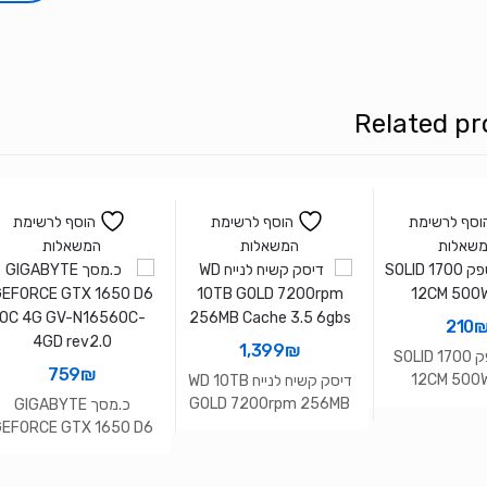
Western
Digital
My
Book
Related pr
8TB
וסף לרשימת
הוסף לרשימת
הוסף לרשימת
שאלות
המשאלות
המשאלות
210
1,399
₪
מארז וספק SOLID 1700
759
₪
12CM 500
דיסק קשיח לנייח WD 10TB
GOLD 7200rpm 256MB
כ.מסך GIGABYTE
Cache 3.5 6gbs
EFORCE GTX 1650 D6
OC 4G GV-N1656OC-
4GD rev2.0