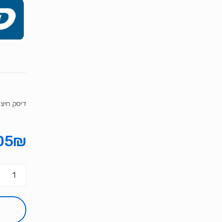
דיסק חיצוני 3.5 igital My Book 8TB
05
₪
כמות
של
דיסק
חיצוני
ה
3.5