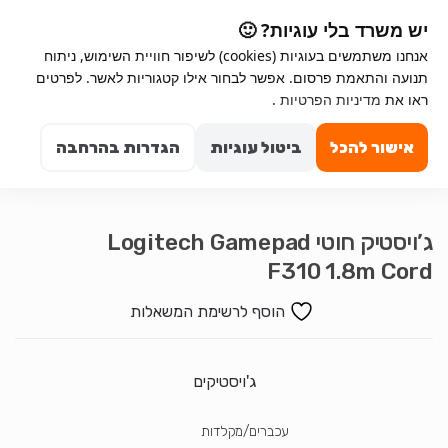
Ski
Ski
יש משרד בלי עוגיות? 🙂
t
t
אנחנו משתמשים בעוגיות (cookies) לשיפור חוויית השימוש, ניתוח
navigatio
conten
תנועה והתאמת פרסום. אפשר לבחור אילו קטגוריות לאשר. לפרטים
ראו את
מדיניות הפרטיות
.
Search for:
0
אישור להכל
ביטול עוגיות
הגדרות בהרחבה
ג’ויסטיק חוטי Logitech Gamepad
F310 1.8m Cord
הוסף לרשימת המשאלות
ג'ויסטיקים
עכברים/מקלדות