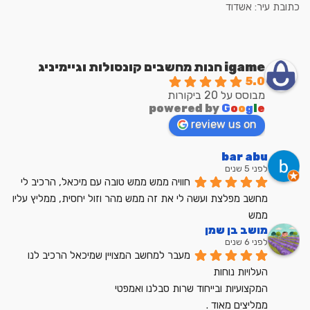
כתובת עיר: אשדוד
igame חנות מחשבים קונסולות וגיימיניג
5.0
מבוסס על 20 ביקורות
powered by
G
o
o
g
l
e
review us on
bar abu
לפני 5 שנים
חוויה ממש ממש טובה עם מיכאל, הרכיב לי 
מחשב מפלצת ועשה לי את זה ממש מהר וזול יחסית, ממליץ עליו 
ממש
מושב בן שמן
לפני 6 שנים
מעבר למחשב המצויין שמיכאל הרכיב לנו
העלויות נוחות
המקצועיות ובייחוד שרות סבלנו ואמפטי
ממליצים מאוד .