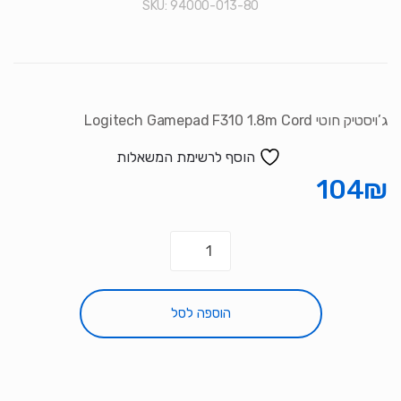
SKU:
94000-013-80
ג’ויסטיק חוטי Logitech Gamepad F310 1.8m Cord
הוסף לרשימת המשאלות
104
₪
כמות
של
ג'ויסטיק
חוטי
הוספה לסל
Logitech
Gamepad
F310
1.8m