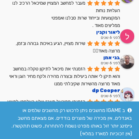
מעבר למחשב המצויין שמיכאל הרכיב לנו
העלויות נוחות
המקצועיות ובייחוד שרות סבלנו ואמפטי
ממליצים מאוד .
ליאור וקנין
לפני 6 שנים
שירות מצויין, הגיע באיכות גבוהה ובזמן, 
מרוצה מאוד👍🏼
בני אמן
לפני 6 שנים
הזמנתי את מיכאל לתיקון טקלה במחשב 
והוא תיקן לי אותה ביעילות ובצורה מהירה ולקח מחיר הוגן וראוי 
מאוד מרוצה מהשירות שקיבלתי ממנו
dp Cooper
לפני 6 שנים
הזמנתי ממיכאל מארז שלא הצלחתי למצוא 
בשום מקום אחר בארץ מחיר הוגן שירות מעולה
ב IGAME מחשבים ניתן לרכוש רק מחשבים שלמים או
לקריאת כל הביקורות
באנדלים, אין מכירה של מוצרים בודדים. אם מצאתם מחשב
גיימינג יותר זול באותו מפרט נשמח להתחרות, פשוט תתקשרו.
(אין זכוכיות למארז במלאי)