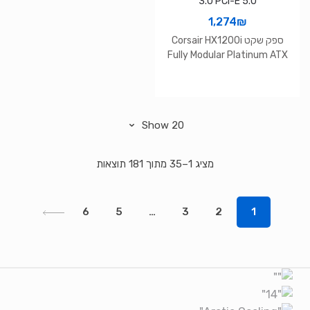
1,274
₪
ספק שקט Corsair HX1200i
Fully Modular Platinum ATX
3.0 PCI-E 5.0
ממוין
מציג 1–35 מתוך 181 תוצאות
לפי
הפריט
6
5
…
3
2
1
העדכני
ביותר
Brands Carouse