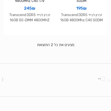
245
₪
195
₪
זכרון לנייד Transcend DDR5
זכרון לנייד Transcend DDR5
16GB SO-DIMM 4800MHZ
16GB 4800Mhz C40 SODIM
C40 1.1V
ממוין
מציגים את כל ⁦2⁩ התוצאות
לפי
הפריט
העדכני
Brands Carouse
ביותר