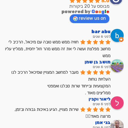
5.0
מבוסס על 20 ביקורות
powered by
G
o
o
g
l
e
review us on
bar abu
לפני 6 שנים
חוויה ממש ממש טובה עם מיכאל, הרכיב לי 
מחשב מפלצת ועשה לי את זה ממש מהר וזול יחסית, ממליץ עליו 
ממש
מושב בן שמן
לפני 6 שנים
מעבר למחשב המצויין שמיכאל הרכיב לנו
העלויות נוחות
המקצועיות ובייחוד שרות סבלנו ואמפטי
ממליצים מאוד .
ליאור וקנין
לפני 6 שנים
שירות מצויין, הגיע באיכות גבוהה ובזמן, 
מרוצה מאוד👍🏼
בני אמן
לפני 6 שנים