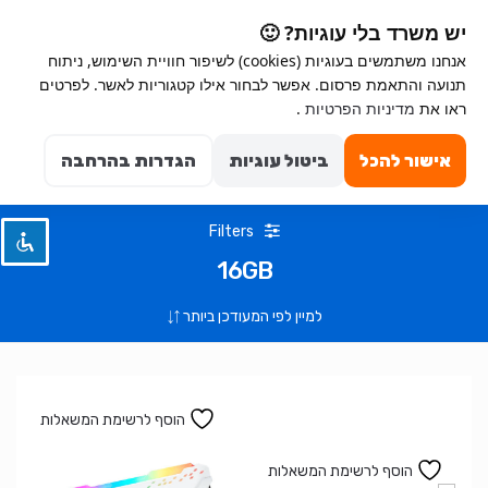
Ski
Ski
יש משרד בלי עוגיות? 🙂
t
t
אנחנו משתמשים בעוגיות (cookies) לשיפור חוויית השימוש, ניתוח
navigatio
conten
תנועה והתאמת פרסום. אפשר לבחור אילו קטגוריות לאשר. לפרטים
השבת את ההבזקים
ראו את
מדיניות הפרטיות
.
visibility_off
Search for:
סמן כותרות
title
0
אישור להכל
ביטול עוגיות
הגדרות בהרחבה
צבע רקע
settings
זום (הקטנה)
zoom_out
Filters
זום (הגדלה)
zoom_in
16GB
הקטנת גופן
remove_circle_outline
הגדלת גופן
add_circle_outline
גופן קריא
spellcheck
ניגודיות בהירה
brightness_high
הוסף לרשימת המשאלות
ניגודיות כהה
brightness_low
הוסף לרשימת המשאלות
הוסף קו תחתון לקישורים
format_underlined