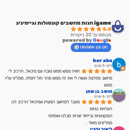
igame חנות מחשבים קונסולות וגיימיניג
5.0
מבוסס על 20 ביקורות
powered by
G
o
o
g
l
e
review us on
bar abu
לפני 5 שנים
חוויה ממש ממש טובה עם מיכאל, הרכיב לי 
מחשב מפלצת ועשה לי את זה ממש מהר וזול יחסית, ממליץ עליו 
ממש
מושב בן שמן
לפני 6 שנים
מעבר למחשב המצויין שמיכאל הרכיב לנו
העלויות נוחות
המקצועיות ובייחוד שרות סבלנו ואמפטי
ממליצים מאוד .
ליאור וקנין