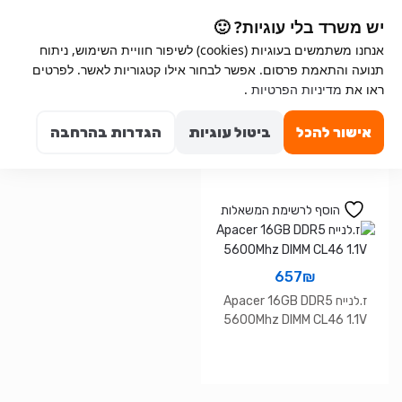
Ski
Ski
יש משרד בלי עוגיות? 🙂
t
t
אנחנו משתמשים בעוגיות (cookies) לשיפור חוויית השימוש, ניתוח
navigatio
conten
תנועה והתאמת פרסום. אפשר לבחור אילו קטגוריות לאשר. לפרטים
Search for:
ראו את
מדיניות הפרטיות
.
0
אישור להכל
ביטול עוגיות
הגדרות בהרחבה
הוסף לרשימת המשאלות
657
₪
ז.לנייח Apacer 16GB DDR5
5600Mhz DIMM CL46 1.1V